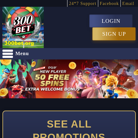
24*7 Support
Facebook
Email
LOGIN
SIGN UP
Menu
SEE ALL
PROMOTIONS